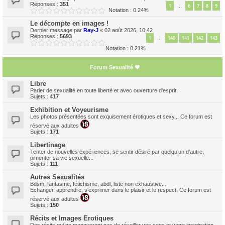
Réponses :
351
1
6
7
8
9
…
Notation : 0.24%
Le décompte en images !
Dernier message par
Ray-J
«
02 août 2026, 10:42
Réponses :
5693
1
140
141
142
143
…
Notation : 0.21%
Forum Sexualité 💗
Libre
Parler de sexualité en toute liberté et avec ouverture d'esprit.
Sujets :
417
Exhibition et Voyeurisme
Les photos présentées sont exquisement érotiques et sexy... Ce forum est
réservé aux adultes
Sujets :
171
Libertinage
Tenter de nouvelles expériences, se sentir désiré par quelqu’un d’autre,
pimenter sa vie sexuelle...
Sujets :
111
Autres Sexualités
Bdsm, fantasme, fétichisme, abdl, liste non exhaustive...
Echanger, apprendre, s'exprimer dans le plaisir et le respect. Ce forum est
réservé aux adultes
Sujets :
150
Récits et Images Erotiques
Des récits qui ne manqueront pas de réveiller vos sens et votre imagination...