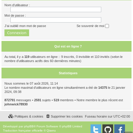
Nom d’utilisateur :
Mot de passe :
J’ai oublié mon mot de passe
Se souvenir de moi
Qui est en ligne ?
Au total, il y a
119
utilisateurs en ligne :: 9 inscrits, 0 invisible et 110 invités (selon le
nombre d’utilisateurs actifs des 60 dernières minutes)
Statistiques
Nous sommes le 07 août 2026, 11:14
Le nombre maximal d’utilisateurs en ligne simultanément a été de
14375
le 21 janvier
2024, 09:38
872791
messages •
2591
sujets •
519
membres • Notre membre le plus récent est
johnwick78930
Politiques & cookies
Supprimer les cookies
Fuseau horaire sur
UTC+02:00
Développé par
phpBB
® Forum Software © phpBB Limited
Traduction française officielle
©
Qiaeru