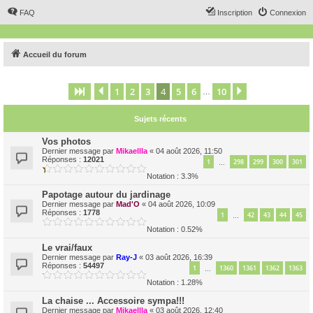
FAQ
Inscription
Connexion
Accueil du forum
1
2
3
4
5
6
10
Page
4
Précédent
sur
10
Suivant
…
Sujets récents
Vos photos
Dernier message par
Mikaellla
«
04 août 2026, 11:50
Réponses :
12021
1
298
299
300
301
…
Notation : 3.3%
Papotage autour du jardinage
Dernier message par
Mad'O
«
04 août 2026, 10:09
Réponses :
1778
1
42
43
44
45
…
Notation : 0.52%
Le vrai/faux
Dernier message par
Ray-J
«
03 août 2026, 16:39
Réponses :
54497
1
1360
1361
1362
1363
…
Notation : 1.28%
La chaise ... Accessoire sympa!!!
Dernier message par
Mikaellla
«
03 août 2026, 12:40