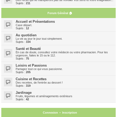
Sujets :
211
Forum Général 🏠
Accueil et Présentations
Case départ.
Sujets :
12
Au quotidien
La vie au jour le jour tout simplement.
Sujets :
334
Santé et Beauté
En cas de doute, consultez votre médecin ou votre pharmacien. Pour les
urgences, faites le 15 ou le 112.
Sujets :
75
Loisirs et Passions
Partagez tout ce qui vous passionne.
Sujets :
205
Cuisine et Recettes
Des recettes, de l'entrée au dessert !
Sujets :
319
Jardinage
Fruits, légumes et aménagements extérieurs
Sujets :
42
Connexion
•
Inscription