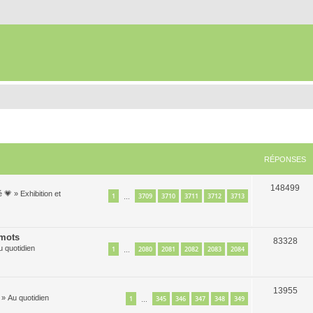
RÉPONSES
148499
é 💗
»
Exhibition et
1
3709
3710
3711
3712
3713
…
 mots
83328
u quotidien
1
2080
2081
2082
2083
2084
…
13955
»
Au quotidien
1
345
346
347
348
349
…