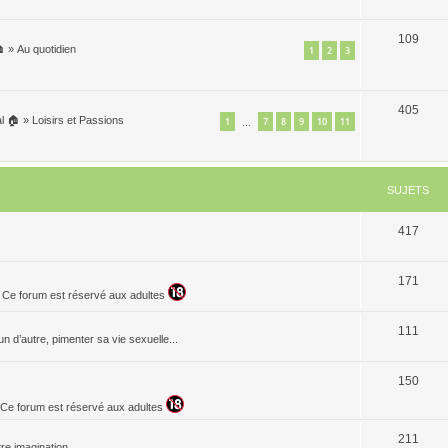
109

»
Au quotidien
1
2
3
405
l 🏠
»
Loisirs et Passions
1
7
8
9
10
11
…
SUJETS
417
171
. Ce forum est réservé aux adultes
111
n d’autre, pimenter sa vie sexuelle...
150
t. Ce forum est réservé aux adultes
211
re imagination...