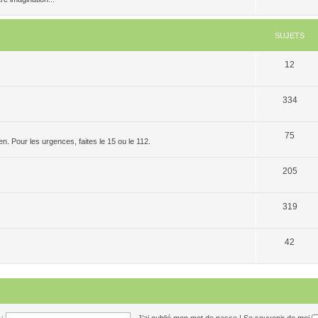
SUJETS
12
334
75
. Pour les urgences, faites le 15 ou le 112.
205
319
42
:
J’ai oublié mon mot de passe
|
Se souvenir de moi