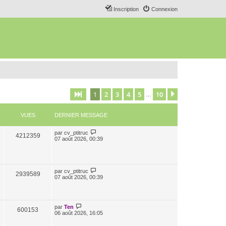
Inscription
Connexion
1
2
3
4
5
10
Page
1
sur
10
Suivant
…
VUES
DERNIER MESSAGE
par
cv_ptitruc
4212359
07 août 2026, 00:39
par
cv_ptitruc
2939589
07 août 2026, 00:39
par
Ten
600153
06 août 2026, 16:05