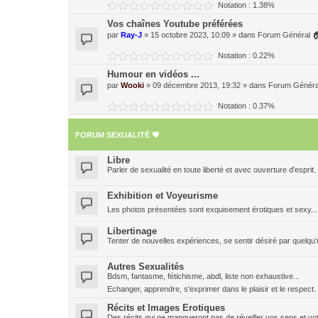
Notation : 1.38%
Vos chaînes Youtube préférées
par
Ray-J
» 15 octobre 2023, 10:09 » dans
Forum Général 
Notation : 0.22%
Humour en vidéos ...
par
Wooki
» 09 décembre 2013, 19:32 » dans
Forum Généra
Notation : 0.37%
FORUM SEXUALITÉ 💗
Libre
Parler de sexualité en toute liberté et avec ouverture d'esprit.
Exhibition et Voyeurisme
Les photos présentées sont exquisement érotiques et sexy..
Libertinage
Tenter de nouvelles expériences, se sentir désiré par quelqu’u
Autres Sexualités
Bdsm, fantasme, fétichisme, abdl, liste non exhaustive...
Echanger, apprendre, s'exprimer dans le plaisir et le respec
Récits et Images Erotiques
Des récits qui ne manqueront pas de réveiller vos sens et vot