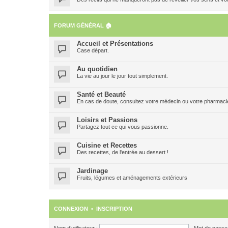
FORUM GÉNÉRAL 🏠
Accueil et Présentations
Case départ.
Au quotidien
La vie au jour le jour tout simplement.
Santé et Beauté
En cas de doute, consultez votre médecin ou votre pharmacien
Loisirs et Passions
Partagez tout ce qui vous passionne.
Cuisine et Recettes
Des recettes, de l'entrée au dessert !
Jardinage
Fruits, légumes et aménagements extérieurs
CONNEXION
•
INSCRIPTION
Nom d’utilisateur :
Mot de passe 