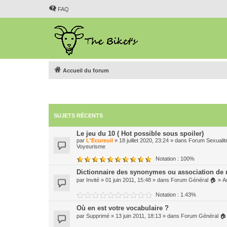
FAQ
Accueil du forum
SUJETS RÉCENTS
Le jeu du 10 ( Hot possible sous spoiler)
par
L'Ecureuil
» 18 juillet 2020, 23:24 » dans
Forum Sexualit
Voyeurisme
Notation : 100%
Dictionnaire des synonymes ou association de
par
Invité
» 01 juin 2011, 15:48 » dans
Forum Général 🏠
»
A
Notation : 1.43%
Où en est votre vocabulaire ?
par
Supprimé
» 13 juin 2011, 18:13 » dans
Forum Général 🏠