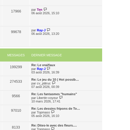
par
Ten
17966
06 août 2026, 15:10
par
Ray-J
99678
06 août 2026, 13:20
MESSAGES
DERNIER MESSAGE
Re: Le vrai/faux
199299
C
par
Ray-J
o
03 août 2026, 16:39
n
s
Re: Le jeu du 10 ( Hot possib…
274533
u
C
par
cv_ptitruc
l
o
07 août 2026, 00:39
t
n
e
s
Re: Les fantasmes "humains"
9566
r
u
C
par
Libertin-voyeur
l
l
o
10 mars 2026, 17:41
e
t
n
d
e
s
Re: Les dessins fripons de To…
e
97010
r
u
C
par
Topmaso
r
l
l
o
05 août 2026, 16:10
n
e
t
n
i
d
e
s
e
e
r
Re: Dites-le avec des fleurs.…
u
8133
r
r
C
l
par
Topmaso
l