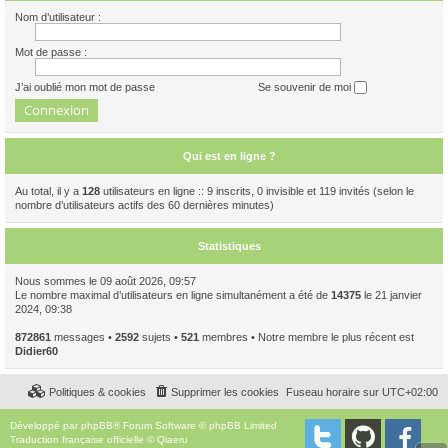
Nom d’utilisateur :
Mot de passe :
J’ai oublié mon mot de passe
Se souvenir de moi
Qui est en ligne ?
Au total, il y a
128
utilisateurs en ligne :: 9 inscrits, 0 invisible et 119 invités (selon le
nombre d’utilisateurs actifs des 60 dernières minutes)
Statistiques
Nous sommes le 09 août 2026, 09:57
Le nombre maximal d’utilisateurs en ligne simultanément a été de
14375
le 21 janvier
2024, 09:38
872861
messages •
2592
sujets •
521
membres • Notre membre le plus récent est
Didier60
Politiques & cookies
Supprimer les cookies
Fuseau horaire sur
UTC+02:00
Développé par
phpBB
® Forum Software © phpBB Limited
Traduction française officielle
©
Qiaeru