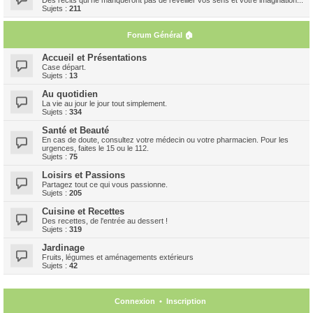
Sujets :
211
Forum Général 🏠
Accueil et Présentations
Case départ.
Sujets :
13
Au quotidien
La vie au jour le jour tout simplement.
Sujets :
334
Santé et Beauté
En cas de doute, consultez votre médecin ou votre pharmacien. Pour les
urgences, faites le 15 ou le 112.
Sujets :
75
Loisirs et Passions
Partagez tout ce qui vous passionne.
Sujets :
205
Cuisine et Recettes
Des recettes, de l'entrée au dessert !
Sujets :
319
Jardinage
Fruits, légumes et aménagements extérieurs
Sujets :
42
Connexion
•
Inscription