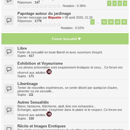
Réponses :
147
1
2
3
4
Notation : 0.38%
Papotage autour du jardinage
Dernier message par
Biquette
«
08 août 2026, 21:20
Réponses :
1779
1
42
43
44
45
…
Notation : 0.52%
Forum Sexualité 💗
Libre
Parler de sexualité en toute liberté et avec ouverture d'esprit.
Sujets :
417
Exhibition et Voyeurisme
Les photos présentées sont exquisement érotiques et sexy... Ce forum est
réservé aux adultes
Sujets :
171
Libertinage
Tenter de nouvelles expériences, se sentir désiré par quelqu’un d’autre,
pimenter sa vie sexuelle...
Sujets :
111
Autres Sexualités
Bdsm, fantasme, fétichisme, abdl, liste non exhaustive...
Echanger, apprendre, s'exprimer dans le plaisir et le respect. Ce forum est
réservé aux adultes
Sujets :
150
Récits et Images Erotiques
Des récits qui ne manqueront pas de réveiller vos sens et votre imagination...