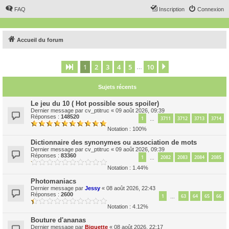
FAQ
Inscription
Connexion
Accueil du forum
1
2
3
4
5
10
Page
1
sur
10
Suivant
…
Sujets récents
Le jeu du 10 ( Hot possible sous spoiler)
Dernier message par
cv_ptitruc
«
09 août 2026, 09:39
Réponses :
148520
1
3711
3712
3713
3714
…
Notation : 100%
Dictionnaire des synonymes ou association de mots
Dernier message par
cv_ptitruc
«
09 août 2026, 09:39
Réponses :
83360
1
2082
2083
2084
2085
…
Notation : 1.44%
Photomaniacs
Dernier message par
Jessy
«
08 août 2026, 22:43
Réponses :
2600
1
63
64
65
66
…
Notation : 4.12%
Bouture d'ananas
Dernier message par
Biquette
«
08 août 2026, 22:17