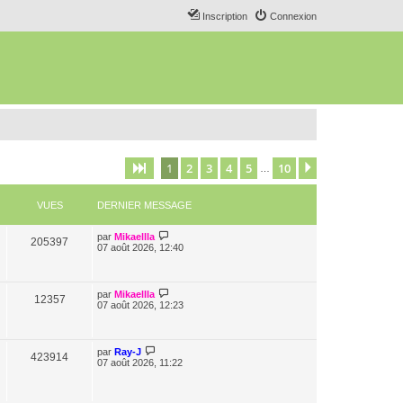
Inscription
Connexion
1
2
3
4
5
10
Page
1
sur
10
Suivant
…
VUES
DERNIER MESSAGE
par
Mikaellla
205397
07 août 2026, 12:40
par
Mikaellla
12357
07 août 2026, 12:23
par
Ray-J
423914
07 août 2026, 11:22