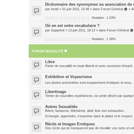
Dictionnaire des synonymes ou association de
par
Invité
» 01 juin 2011, 15:48 » dans
Forum Général 🏠
»
A
Notation : 1.43%
Où en est votre vocabulaire ?
par
Supprimé
» 13 juin 2011, 18:13 » dans
Forum Général 🏠
Notation : 1.38%
FORUM SEXUALITÉ 💗
Libre
Parler de sexualité en toute liberté et avec ouverture d'esprit.
Exhibition et Voyeurisme
Les photos présentées sont exquisement érotiques et sexy..
Libertinage
Tenter de nouvelles expériences, se sentir désiré par quelqu’u
Autres Sexualités
Bdsm, fantasme, fétichisme, abdl, liste non exhaustive...
Echanger, apprendre, s'exprimer dans le plaisir et le respec
Récits et Images Erotiques
Des récits qui ne manqueront pas de réveiller vos sens et vot