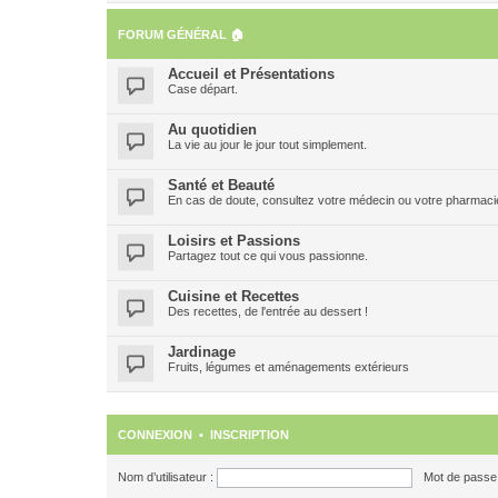
FORUM GÉNÉRAL 🏠
Accueil et Présentations
Case départ.
Au quotidien
La vie au jour le jour tout simplement.
Santé et Beauté
En cas de doute, consultez votre médecin ou votre pharmacien
Loisirs et Passions
Partagez tout ce qui vous passionne.
Cuisine et Recettes
Des recettes, de l'entrée au dessert !
Jardinage
Fruits, légumes et aménagements extérieurs
CONNEXION
•
INSCRIPTION
Nom d’utilisateur :
Mot de passe 