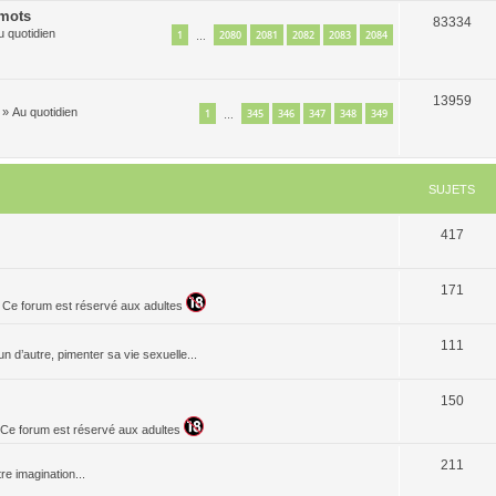
 mots
83334
u quotidien
1
2080
2081
2082
2083
2084
…
13959
»
Au quotidien
1
345
346
347
348
349
…
SUJETS
417
171
. Ce forum est réservé aux adultes
111
n d’autre, pimenter sa vie sexuelle...
150
t. Ce forum est réservé aux adultes
211
re imagination...