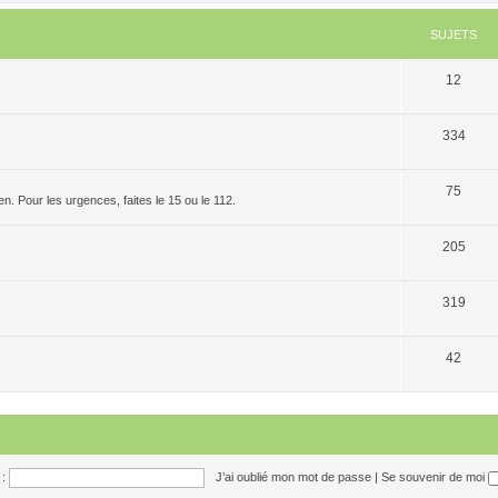
SUJETS
12
334
75
. Pour les urgences, faites le 15 ou le 112.
205
319
42
:
J’ai oublié mon mot de passe
|
Se souvenir de moi