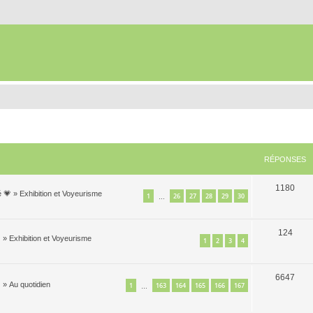
RÉPONSES
1180
é 💗
»
Exhibition et Voyeurisme
1
26
27
28
29
30
…
124

»
Exhibition et Voyeurisme
1
2
3
4
6647

»
Au quotidien
1
163
164
165
166
167
…