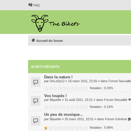
FAQ
Accueil du forum
SUJETS RÉCENTS
Dans la nature !
par
DeLsEp12
» 16 mars 2011, 22:55 » dans
Forum Sexualit
Notation : 0.33%
Vos loupés !
par
Biquette
» 31 août 2021, 15:21 » dans
Forum Sexualité 
Notation : 0.15%
Un peu de musique...
par
Biquette
» 25 mars 2011, 10:51 » dans
Forum Général 
Notation : 5.96%