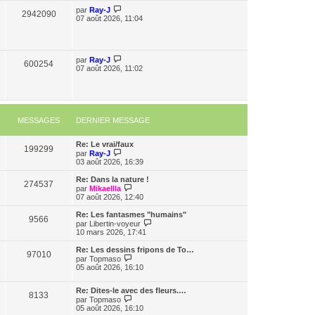
par
Ray-J
2942090
07 août 2026, 11:04
par
Ray-J
600254
07 août 2026, 11:02
MESSAGES
DERNIER MESSAGE
Re: Le vrai/faux
199299
C
par
Ray-J
o
03 août 2026, 16:39
n
s
Re: Dans la nature !
274537
u
C
par
Mikaellla
l
o
07 août 2026, 12:40
t
n
e
s
Re: Les fantasmes "humains"
9566
r
u
C
par
Libertin-voyeur
l
l
o
10 mars 2026, 17:41
e
t
n
d
e
s
Re: Les dessins fripons de To…
e
97010
r
u
C
par
Topmaso
r
l
l
o
05 août 2026, 16:10
n
e
t
n
i
d
e
s
e
e
r
Re: Dites-le avec des fleurs.…
u
8133
r
r
C
l
par
Topmaso
l
m
n
o
e
05 août 2026, 16:10
t
e
i
n
d