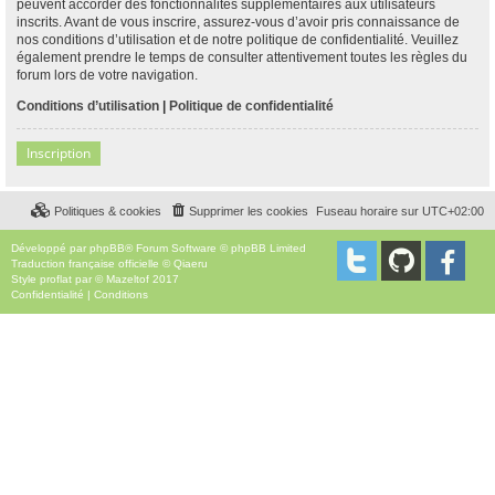
peuvent accorder des fonctionnalités supplémentaires aux utilisateurs
inscrits. Avant de vous inscrire, assurez-vous d’avoir pris connaissance de
nos conditions d’utilisation et de notre politique de confidentialité. Veuillez
également prendre le temps de consulter attentivement toutes les règles du
forum lors de votre navigation.
Conditions d’utilisation
|
Politique de confidentialité
Inscription
Politiques & cookies
Supprimer les cookies
Fuseau horaire sur
UTC+02:00
Développé par
phpBB
® Forum Software © phpBB Limited
Traduction française officielle
©
Qiaeru
Style
proflat
par ©
Mazeltof
2017
Confidentialité
|
Conditions