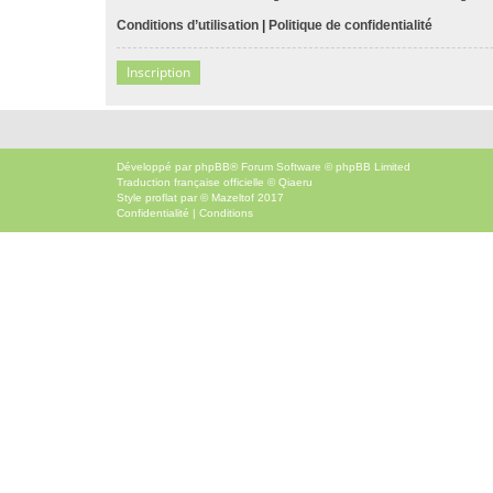
Conditions d’utilisation
|
Politique de confidentialité
Inscription
Développé par
phpBB
® Forum Software © phpBB Limited
Traduction française officielle
©
Qiaeru
Style
proflat
par ©
Mazeltof
2017
Confidentialité
|
Conditions