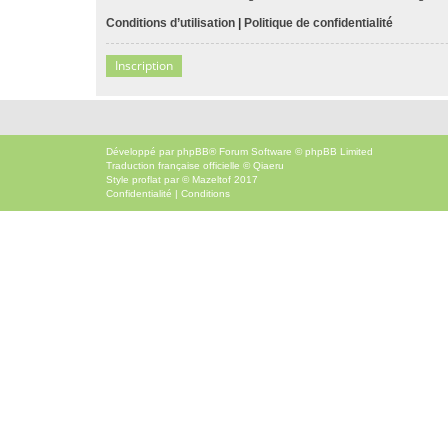
Conditions d’utilisation
|
Politique de confidentialité
Inscription
Développé par
phpBB
® Forum Software © phpBB Limited
Traduction française officielle
©
Qiaeru
Style
proflat
par ©
Mazeltof
2017
Confidentialité
|
Conditions