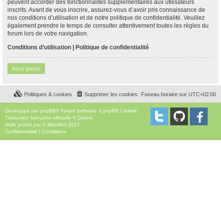
peuvent accorder des fonctionnalités supplémentaires aux utilisateurs
inscrits. Avant de vous inscrire, assurez-vous d’avoir pris connaissance de
nos conditions d’utilisation et de notre politique de confidentialité. Veuillez
également prendre le temps de consulter attentivement toutes les règles du
forum lors de votre navigation.
Conditions d’utilisation
|
Politique de confidentialité
Inscription
Politiques & cookies
Supprimer les cookies
Fuseau horaire sur
UTC+02:00
Développé par
phpBB
® Forum Software © phpBB Limited
Traduction française officielle
©
Qiaeru
Style
proflat
par ©
Mazeltof
2017
Confidentialité
|
Conditions