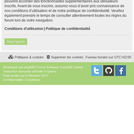
peuvent accorder des fonctionnalités supplémentaires aux utilisateurs
inscrits. Avant de vous inscrire, assurez-vous d’avoir pris connaissance de
nos conditions d’utilisation et de notre politique de confidentialité. Veuillez
également prendre le temps de consulter attentivement toutes les règles du
forum lors de votre navigation.
Conditions d’utilisation
|
Politique de confidentialité
Inscription
Politiques & cookies
Supprimer les cookies
Fuseau horaire sur
UTC+02:00
Développé par
phpBB
® Forum Software © phpBB Limited
Traduction française officielle
©
Qiaeru
Style
proflat
par ©
Mazeltof
2017
Confidentialité
|
Conditions