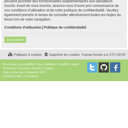
peuvent accorder des fonctionnalités supplémentaires aux utilisateurs
inscrits. Avant de vous inscrire, assurez-vous d’avoir pris connaissance de
nos conditions d’utilisation et de notre politique de confidentialité. Veuillez
également prendre le temps de consulter attentivement toutes les règles du
forum lors de votre navigation.
Conditions d’utilisation
|
Politique de confidentialité
Inscription
Politiques & cookies
Supprimer les cookies
Fuseau horaire sur
UTC+02:00
Développé par
phpBB
® Forum Software © phpBB Limited
Traduction française officielle
©
Qiaeru
Style
proflat
par ©
Mazeltof
2017
Confidentialité
|
Conditions