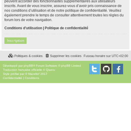
peuvent accorder des fonctionnalités supplémentaires aux utilisateurs
inscrits. Avant de vous inscrire, assurez-vous d’avoir pris connaissance de
nos conditions d’utilisation et de notre politique de confidentialité. Veuillez
également prendre le temps de consulter attentivement toutes les règles du
forum lors de votre navigation.
Conditions d’utilisation
|
Politique de confidentialité
Inscription
Politiques & cookies
Supprimer les cookies
Fuseau horaire sur
UTC+02:00
Développé par
phpBB
® Forum Software © phpBB Limited
Traduction française officielle
©
Qiaeru
Style
proflat
par ©
Mazeltof
2017
Confidentialité
|
Conditions