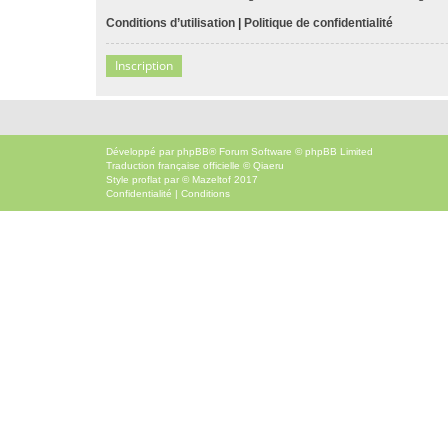
Conditions d’utilisation
|
Politique de confidentialité
Inscription
Développé par
phpBB
® Forum Software © phpBB Limited
Traduction française officielle
©
Qiaeru
Style
proflat
par ©
Mazeltof
2017
Confidentialité
|
Conditions