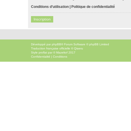
Conditions d’utilisation
|
Politique de confidentialité
Inscription
Développé par
phpBB
® Forum Software © phpBB Limited
Traduction française officielle
©
Qiaeru
Style
proflat
par ©
Mazeltof
2017
Confidentialité
|
Conditions