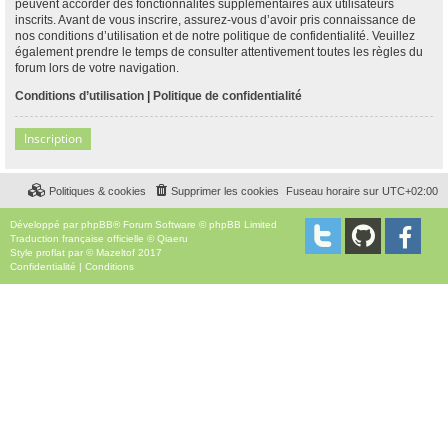
peuvent accorder des fonctionnalités supplémentaires aux utilisateurs
inscrits. Avant de vous inscrire, assurez-vous d’avoir pris connaissance de
nos conditions d’utilisation et de notre politique de confidentialité. Veuillez
également prendre le temps de consulter attentivement toutes les règles du
forum lors de votre navigation.
Conditions d’utilisation
|
Politique de confidentialité
Inscription
Politiques & cookies
Supprimer les cookies
Fuseau horaire sur
UTC+02:00
Développé par
phpBB
® Forum Software © phpBB Limited
Traduction française officielle
©
Qiaeru
Style
proflat
par ©
Mazeltof
2017
Confidentialité
|
Conditions