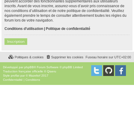
peuvent accorder des fonctionnalités supplémentaires aux utilisateurs
inscrits. Avant de vous inscrire, assurez-vous d’avoir pris connaissance de
nos conditions d’utilisation et de notre politique de confidentialité. Veuillez
également prendre le temps de consulter attentivement toutes les règles du
forum lors de votre navigation.
Conditions d’utilisation
|
Politique de confidentialité
Inscription
Politiques & cookies
Supprimer les cookies
Fuseau horaire sur
UTC+02:00
Développé par
phpBB
® Forum Software © phpBB Limited
Traduction française officielle
©
Qiaeru
Style
proflat
par ©
Mazeltof
2017
Confidentialité
|
Conditions