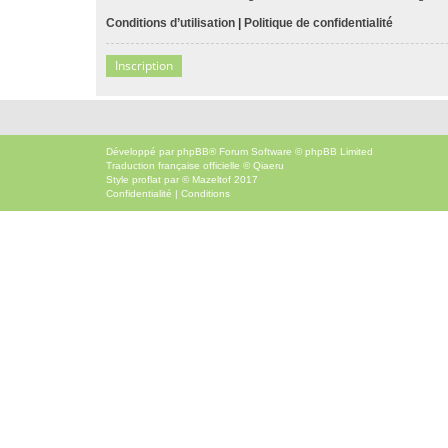
Conditions d’utilisation
|
Politique de confidentialité
Inscription
Développé par
phpBB
® Forum Software © phpBB Limited
Traduction française officielle
©
Qiaeru
Style
proflat
par ©
Mazeltof
2017
Confidentialité
|
Conditions