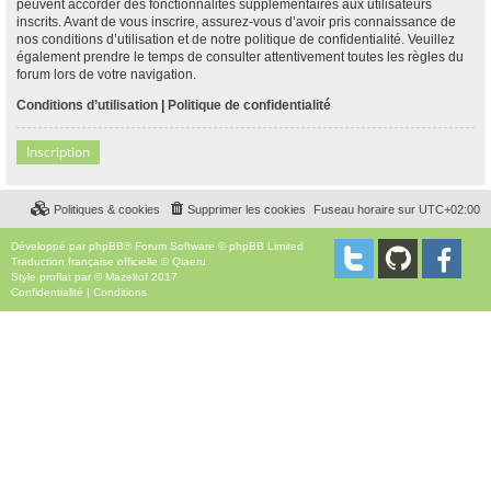
peuvent accorder des fonctionnalités supplémentaires aux utilisateurs
inscrits. Avant de vous inscrire, assurez-vous d’avoir pris connaissance de
nos conditions d’utilisation et de notre politique de confidentialité. Veuillez
également prendre le temps de consulter attentivement toutes les règles du
forum lors de votre navigation.
Conditions d’utilisation
|
Politique de confidentialité
Inscription
Politiques & cookies
Supprimer les cookies
Fuseau horaire sur
UTC+02:00
Développé par
phpBB
® Forum Software © phpBB Limited
Traduction française officielle
©
Qiaeru
Style
proflat
par ©
Mazeltof
2017
Confidentialité
|
Conditions