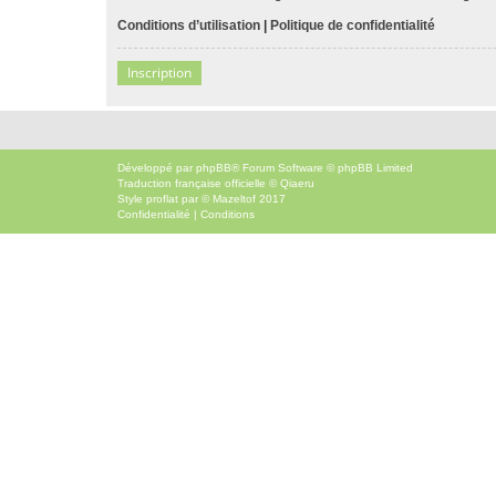
Conditions d’utilisation
|
Politique de confidentialité
Inscription
Développé par
phpBB
® Forum Software © phpBB Limited
Traduction française officielle
©
Qiaeru
Style
proflat
par ©
Mazeltof
2017
Confidentialité
|
Conditions