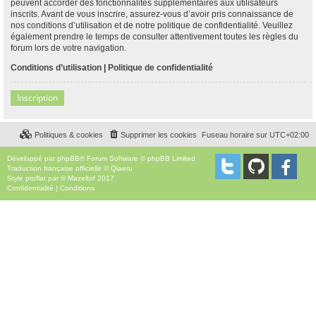
peuvent accorder des fonctionnalités supplémentaires aux utilisateurs
inscrits. Avant de vous inscrire, assurez-vous d’avoir pris connaissance de
nos conditions d’utilisation et de notre politique de confidentialité. Veuillez
également prendre le temps de consulter attentivement toutes les règles du
forum lors de votre navigation.
Conditions d’utilisation
|
Politique de confidentialité
Inscription
Politiques & cookies
Supprimer les cookies
Fuseau horaire sur
UTC+02:00
Développé par
phpBB
® Forum Software © phpBB Limited
Traduction française officielle
©
Qiaeru
Style
proflat
par ©
Mazeltof
2017
Confidentialité
|
Conditions