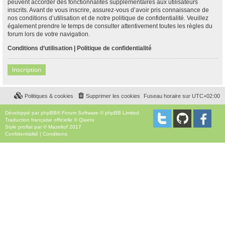
peuvent accorder des fonctionnalités supplémentaires aux utilisateurs
inscrits. Avant de vous inscrire, assurez-vous d’avoir pris connaissance de
nos conditions d’utilisation et de notre politique de confidentialité. Veuillez
également prendre le temps de consulter attentivement toutes les règles du
forum lors de votre navigation.
Conditions d’utilisation
|
Politique de confidentialité
Inscription
Politiques & cookies
Supprimer les cookies
Fuseau horaire sur
UTC+02:00
Développé par
phpBB
® Forum Software © phpBB Limited
Traduction française officielle
©
Qiaeru
Style
proflat
par ©
Mazeltof
2017
Confidentialité
|
Conditions