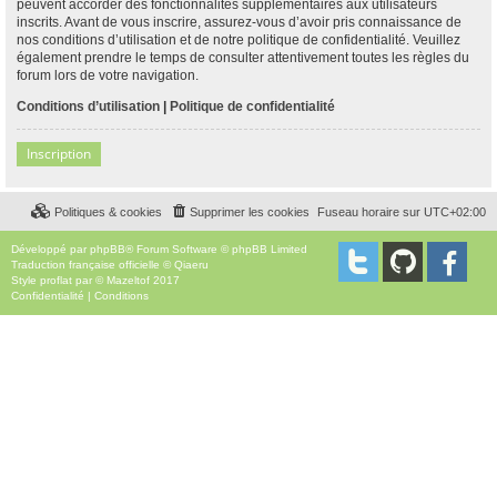
peuvent accorder des fonctionnalités supplémentaires aux utilisateurs
inscrits. Avant de vous inscrire, assurez-vous d’avoir pris connaissance de
nos conditions d’utilisation et de notre politique de confidentialité. Veuillez
également prendre le temps de consulter attentivement toutes les règles du
forum lors de votre navigation.
Conditions d’utilisation
|
Politique de confidentialité
Inscription
Politiques & cookies
Supprimer les cookies
Fuseau horaire sur
UTC+02:00
Développé par
phpBB
® Forum Software © phpBB Limited
Traduction française officielle
©
Qiaeru
Style
proflat
par ©
Mazeltof
2017
Confidentialité
|
Conditions