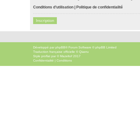
Conditions d’utilisation
|
Politique de confidentialité
Inscription
Développé par
phpBB
® Forum Software © phpBB Limited
Traduction française officielle
©
Qiaeru
Style
proflat
par ©
Mazeltof
2017
Confidentialité
|
Conditions