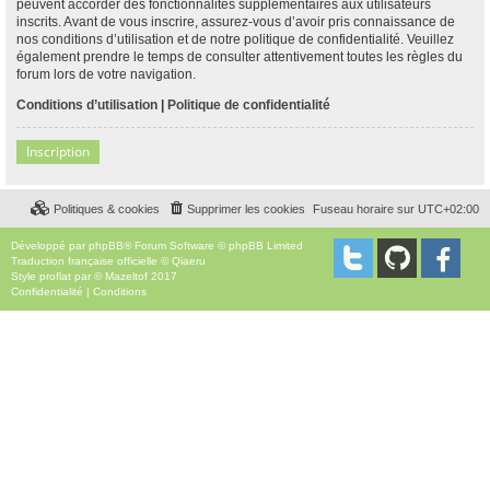
peuvent accorder des fonctionnalités supplémentaires aux utilisateurs
inscrits. Avant de vous inscrire, assurez-vous d’avoir pris connaissance de
nos conditions d’utilisation et de notre politique de confidentialité. Veuillez
également prendre le temps de consulter attentivement toutes les règles du
forum lors de votre navigation.
Conditions d’utilisation
|
Politique de confidentialité
Inscription
Politiques & cookies
Supprimer les cookies
Fuseau horaire sur
UTC+02:00
Développé par
phpBB
® Forum Software © phpBB Limited
Traduction française officielle
©
Qiaeru
Style
proflat
par ©
Mazeltof
2017
Confidentialité
|
Conditions