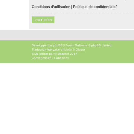
Conditions d’utilisation
|
Politique de confidentialité
Inscription
Développé par
phpBB
® Forum Software © phpBB Limited
Traduction française officielle
©
Qiaeru
Style
proflat
par ©
Mazeltof
2017
Confidentialité
|
Conditions