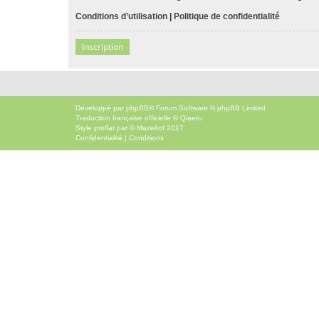
Conditions d’utilisation
|
Politique de confidentialité
Inscription
Développé par
phpBB
® Forum Software © phpBB Limited
Traduction française officielle
©
Qiaeru
Style
proflat
par ©
Mazeltof
2017
Confidentialité
|
Conditions