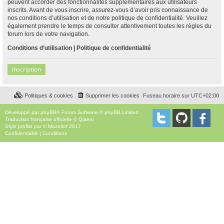
peuvent accorder des fonctionnalités supplémentaires aux utilisateurs
inscrits. Avant de vous inscrire, assurez-vous d’avoir pris connaissance de
nos conditions d’utilisation et de notre politique de confidentialité. Veuillez
également prendre le temps de consulter attentivement toutes les règles du
forum lors de votre navigation.
Conditions d’utilisation
|
Politique de confidentialité
Inscription
Politiques & cookies
Supprimer les cookies
Fuseau horaire sur
UTC+02:00
Développé par
phpBB
® Forum Software © phpBB Limited
Traduction française officielle
©
Qiaeru
Style
proflat
par ©
Mazeltof
2017
Confidentialité
|
Conditions