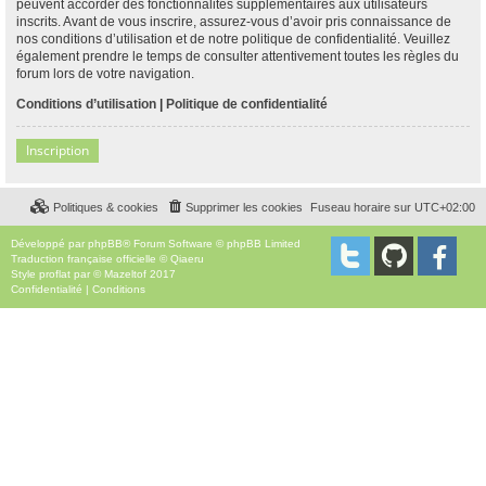
peuvent accorder des fonctionnalités supplémentaires aux utilisateurs
inscrits. Avant de vous inscrire, assurez-vous d’avoir pris connaissance de
nos conditions d’utilisation et de notre politique de confidentialité. Veuillez
également prendre le temps de consulter attentivement toutes les règles du
forum lors de votre navigation.
Conditions d’utilisation
|
Politique de confidentialité
Inscription
Politiques & cookies
Supprimer les cookies
Fuseau horaire sur
UTC+02:00
Développé par
phpBB
® Forum Software © phpBB Limited
Traduction française officielle
©
Qiaeru
Style
proflat
par ©
Mazeltof
2017
Confidentialité
|
Conditions