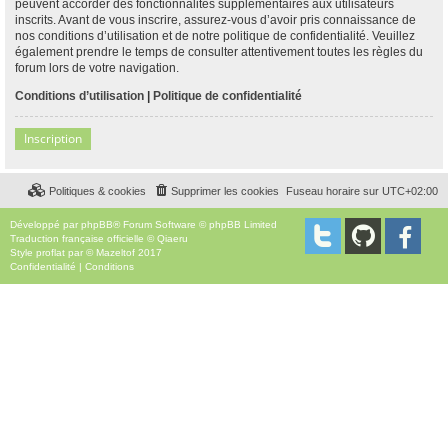
peuvent accorder des fonctionnalités supplémentaires aux utilisateurs
inscrits. Avant de vous inscrire, assurez-vous d’avoir pris connaissance de
nos conditions d’utilisation et de notre politique de confidentialité. Veuillez
également prendre le temps de consulter attentivement toutes les règles du
forum lors de votre navigation.
Conditions d’utilisation
|
Politique de confidentialité
Inscription
Politiques & cookies
Supprimer les cookies
Fuseau horaire sur
UTC+02:00
Développé par
phpBB
® Forum Software © phpBB Limited
Traduction française officielle
©
Qiaeru
Style
proflat
par ©
Mazeltof
2017
Confidentialité
|
Conditions