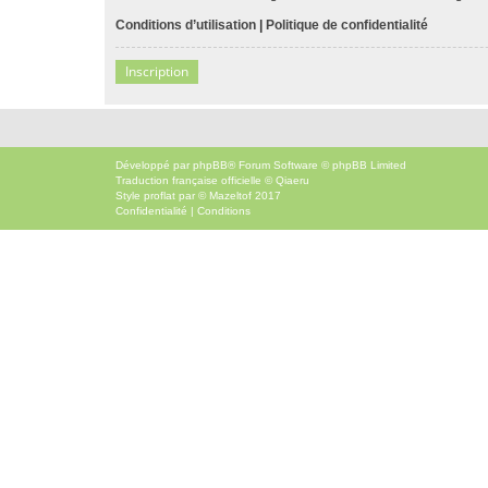
Conditions d’utilisation
|
Politique de confidentialité
Inscription
Développé par
phpBB
® Forum Software © phpBB Limited
Traduction française officielle
©
Qiaeru
Style
proflat
par ©
Mazeltof
2017
Confidentialité
|
Conditions