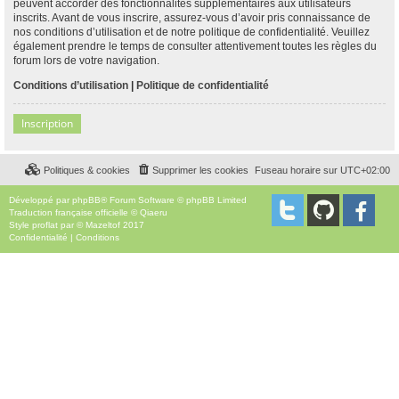
peuvent accorder des fonctionnalités supplémentaires aux utilisateurs
inscrits. Avant de vous inscrire, assurez-vous d’avoir pris connaissance de
nos conditions d’utilisation et de notre politique de confidentialité. Veuillez
également prendre le temps de consulter attentivement toutes les règles du
forum lors de votre navigation.
Conditions d’utilisation
|
Politique de confidentialité
Inscription
Politiques & cookies
Supprimer les cookies
Fuseau horaire sur
UTC+02:00
Développé par
phpBB
® Forum Software © phpBB Limited
Traduction française officielle
©
Qiaeru
Style
proflat
par ©
Mazeltof
2017
Confidentialité
|
Conditions