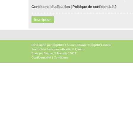
Conditions d’utilisation
|
Politique de confidentialité
Inscription
Développé par
phpBB
® Forum Software © phpBB Limited
Traduction française officielle
©
Qiaeru
Style
proflat
par ©
Mazeltof
2017
Confidentialité
|
Conditions