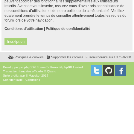
peuvent accorder des fonctionnalités supplémentaires aux utilisateurs
inscrits. Avant de vous inscrire, assurez-vous d’avoir pris connaissance de
nos conditions d’utilisation et de notre politique de confidentialité. Veuillez
également prendre le temps de consulter attentivement toutes les règles du
forum lors de votre navigation.
Conditions d’utilisation
|
Politique de confidentialité
Inscription
Politiques & cookies
Supprimer les cookies
Fuseau horaire sur
UTC+02:00
Développé par
phpBB
® Forum Software © phpBB Limited
Traduction française officielle
©
Qiaeru
Style
proflat
par ©
Mazeltof
2017
Confidentialité
|
Conditions