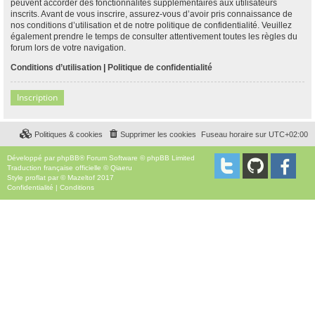
peuvent accorder des fonctionnalités supplémentaires aux utilisateurs
inscrits. Avant de vous inscrire, assurez-vous d’avoir pris connaissance de
nos conditions d’utilisation et de notre politique de confidentialité. Veuillez
également prendre le temps de consulter attentivement toutes les règles du
forum lors de votre navigation.
Conditions d’utilisation
|
Politique de confidentialité
Inscription
Politiques & cookies
Supprimer les cookies
Fuseau horaire sur
UTC+02:00
Développé par
phpBB
® Forum Software © phpBB Limited
Traduction française officielle
©
Qiaeru
Style
proflat
par ©
Mazeltof
2017
Confidentialité
|
Conditions