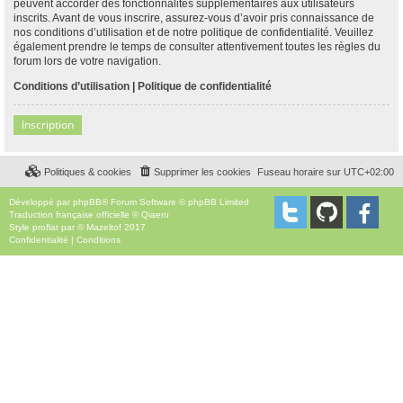
peuvent accorder des fonctionnalités supplémentaires aux utilisateurs
inscrits. Avant de vous inscrire, assurez-vous d’avoir pris connaissance de
nos conditions d’utilisation et de notre politique de confidentialité. Veuillez
également prendre le temps de consulter attentivement toutes les règles du
forum lors de votre navigation.
Conditions d’utilisation
|
Politique de confidentialité
Inscription
Politiques & cookies
Supprimer les cookies
Fuseau horaire sur
UTC+02:00
Développé par
phpBB
® Forum Software © phpBB Limited
Traduction française officielle
©
Qiaeru
Style
proflat
par ©
Mazeltof
2017
Confidentialité
|
Conditions