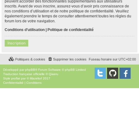
peuvent accorder des fonctionnalités supplémentaires aux utilisateurs
inscrits. Avant de vous inscrire, assurez-vous d’avoir pris connaissance de
nos conditions d’utilisation et de notre politique de confidentialité. Veuillez
également prendre le temps de consulter attentivement toutes les règles du
forum lors de votre navigation.
Conditions d’utilisation
|
Politique de confidentialité
Inscription
Politiques & cookies
Supprimer les cookies
Fuseau horaire sur
UTC+02:00
Développé par
phpBB
® Forum Software © phpBB Limited
Traduction française officielle
©
Qiaeru
Style
proflat
par ©
Mazeltof
2017
Confidentialité
|
Conditions