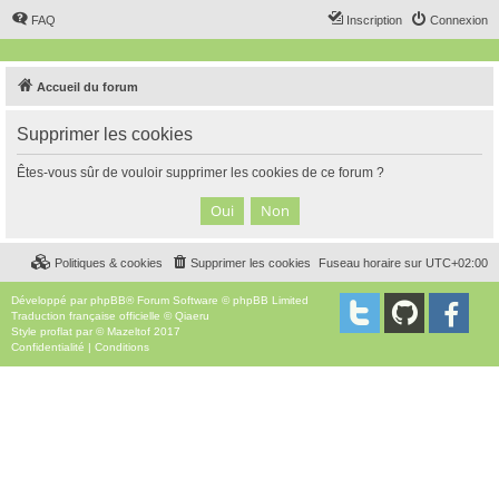
FAQ
Inscription
Connexion
Accueil du forum
Supprimer les cookies
Êtes-vous sûr de vouloir supprimer les cookies de ce forum ?
Politiques & cookies
Supprimer les cookies
Fuseau horaire sur
UTC+02:00
Développé par
phpBB
® Forum Software © phpBB Limited
Traduction française officielle
©
Qiaeru
Style
proflat
par ©
Mazeltof
2017
Confidentialité
|
Conditions