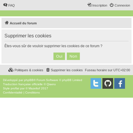
FAQ
Inscription
Connexion
Accueil du forum
Supprimer les cookies
Êtes-vous sûr de vouloir supprimer les cookies de ce forum ?
Politiques & cookies
Supprimer les cookies
Fuseau horaire sur
UTC+02:00
Développé par
phpBB
® Forum Software © phpBB Limited
Traduction française officielle
©
Qiaeru
Style
proflat
par ©
Mazeltof
2017
Confidentialité
|
Conditions