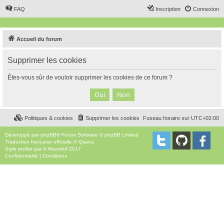
FAQ
Inscription
Connexion
Accueil du forum
Supprimer les cookies
Êtes-vous sûr de vouloir supprimer les cookies de ce forum ?
Politiques & cookies
Supprimer les cookies
Fuseau horaire sur
UTC+02:00
Développé par
phpBB
® Forum Software © phpBB Limited
Traduction française officielle
©
Qiaeru
Style
proflat
par ©
Mazeltof
2017
Confidentialité
|
Conditions