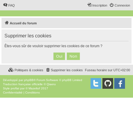
FAQ
Inscription
Connexion
Accueil du forum
Supprimer les cookies
Êtes-vous sûr de vouloir supprimer les cookies de ce forum ?
Politiques & cookies
Supprimer les cookies
Fuseau horaire sur
UTC+02:00
Développé par
phpBB
® Forum Software © phpBB Limited
Traduction française officielle
©
Qiaeru
Style
proflat
par ©
Mazeltof
2017
Confidentialité
|
Conditions