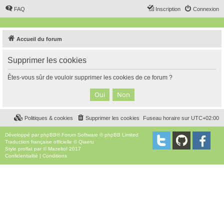
FAQ
Inscription
Connexion
Accueil du forum
Supprimer les cookies
Êtes-vous sûr de vouloir supprimer les cookies de ce forum ?
Politiques & cookies
Supprimer les cookies
Fuseau horaire sur
UTC+02:00
Développé par
phpBB
® Forum Software © phpBB Limited
Traduction française officielle
©
Qiaeru
Style
proflat
par ©
Mazeltof
2017
Confidentialité
|
Conditions