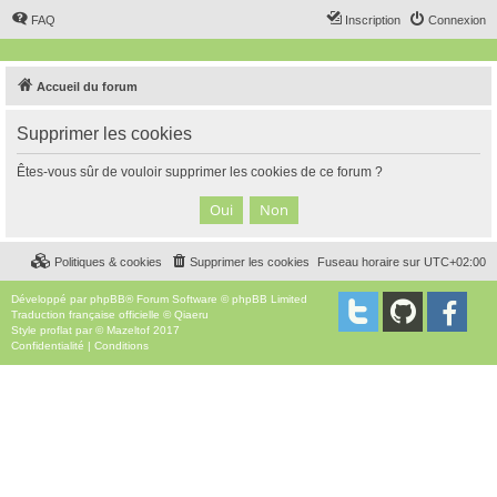
FAQ
Inscription
Connexion
Accueil du forum
Supprimer les cookies
Êtes-vous sûr de vouloir supprimer les cookies de ce forum ?
Politiques & cookies
Supprimer les cookies
Fuseau horaire sur
UTC+02:00
Développé par
phpBB
® Forum Software © phpBB Limited
Traduction française officielle
©
Qiaeru
Style
proflat
par ©
Mazeltof
2017
Confidentialité
|
Conditions