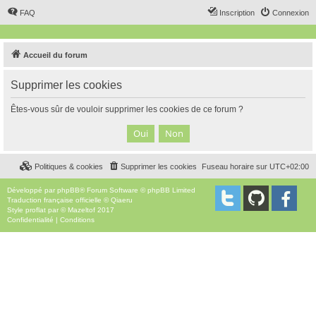
FAQ
Inscription
Connexion
Accueil du forum
Supprimer les cookies
Êtes-vous sûr de vouloir supprimer les cookies de ce forum ?
Politiques & cookies
Supprimer les cookies
Fuseau horaire sur
UTC+02:00
Développé par
phpBB
® Forum Software © phpBB Limited
Traduction française officielle
©
Qiaeru
Style
proflat
par ©
Mazeltof
2017
Confidentialité
|
Conditions