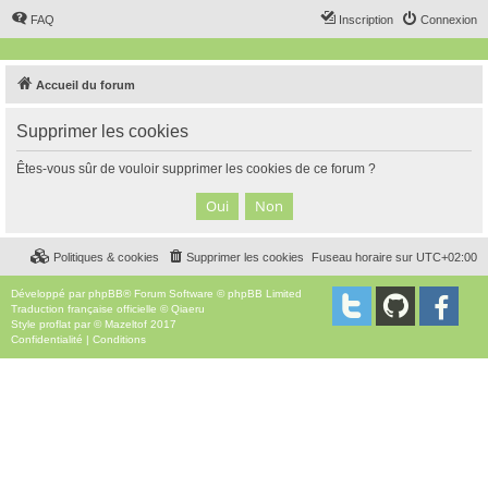
FAQ
Inscription
Connexion
Accueil du forum
Supprimer les cookies
Êtes-vous sûr de vouloir supprimer les cookies de ce forum ?
Politiques & cookies
Supprimer les cookies
Fuseau horaire sur
UTC+02:00
Développé par
phpBB
® Forum Software © phpBB Limited
Traduction française officielle
©
Qiaeru
Style
proflat
par ©
Mazeltof
2017
Confidentialité
|
Conditions