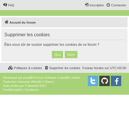
FAQ
Inscription
Connexion
Accueil du forum
Supprimer les cookies
Êtes-vous sûr de vouloir supprimer les cookies de ce forum ?
Politiques & cookies
Supprimer les cookies
Fuseau horaire sur
UTC+02:00
Développé par
phpBB
® Forum Software © phpBB Limited
Traduction française officielle
©
Qiaeru
Style
proflat
par ©
Mazeltof
2017
Confidentialité
|
Conditions