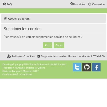
FAQ
Inscription
Connexion
Accueil du forum
Supprimer les cookies
Êtes-vous sûr de vouloir supprimer les cookies de ce forum ?
Politiques & cookies
Supprimer les cookies
Fuseau horaire sur
UTC+02:00
Développé par
phpBB
® Forum Software © phpBB Limited
Traduction française officielle
©
Qiaeru
Style
proflat
par ©
Mazeltof
2017
Confidentialité
|
Conditions