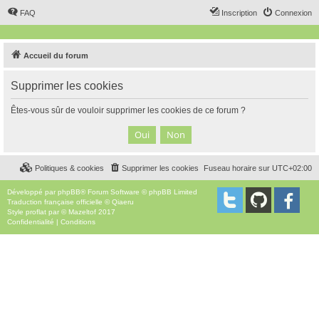
FAQ
Inscription
Connexion
Accueil du forum
Supprimer les cookies
Êtes-vous sûr de vouloir supprimer les cookies de ce forum ?
Politiques & cookies
Supprimer les cookies
Fuseau horaire sur
UTC+02:00
Développé par
phpBB
® Forum Software © phpBB Limited
Traduction française officielle
©
Qiaeru
Style
proflat
par ©
Mazeltof
2017
Confidentialité
|
Conditions