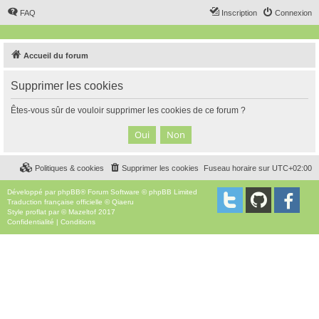
FAQ
Inscription
Connexion
Accueil du forum
Supprimer les cookies
Êtes-vous sûr de vouloir supprimer les cookies de ce forum ?
Politiques & cookies
Supprimer les cookies
Fuseau horaire sur
UTC+02:00
Développé par
phpBB
® Forum Software © phpBB Limited
Traduction française officielle
©
Qiaeru
Style
proflat
par ©
Mazeltof
2017
Confidentialité
|
Conditions