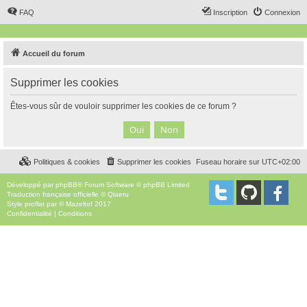
FAQ
Inscription
Connexion
Accueil du forum
Supprimer les cookies
Êtes-vous sûr de vouloir supprimer les cookies de ce forum ?
Politiques & cookies
Supprimer les cookies
Fuseau horaire sur
UTC+02:00
Développé par
phpBB
® Forum Software © phpBB Limited
Traduction française officielle
©
Qiaeru
Style
proflat
par ©
Mazeltof
2017
Confidentialité
|
Conditions