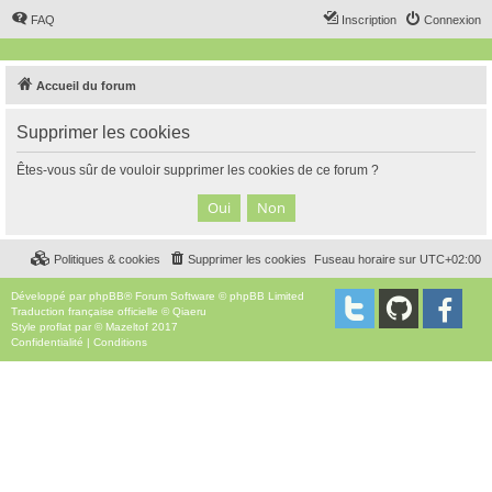
FAQ
Inscription
Connexion
Accueil du forum
Supprimer les cookies
Êtes-vous sûr de vouloir supprimer les cookies de ce forum ?
Politiques & cookies
Supprimer les cookies
Fuseau horaire sur
UTC+02:00
Développé par
phpBB
® Forum Software © phpBB Limited
Traduction française officielle
©
Qiaeru
Style
proflat
par ©
Mazeltof
2017
Confidentialité
|
Conditions