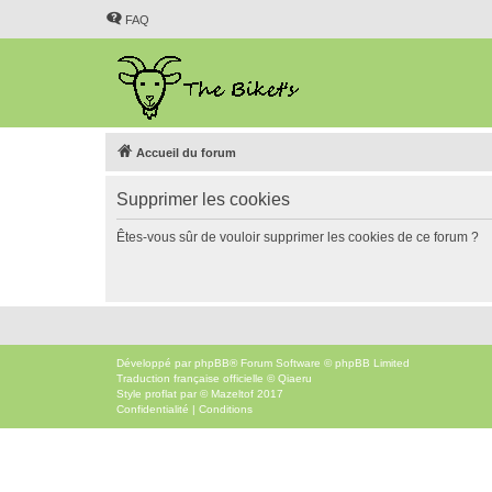
FAQ
Accueil du forum
Supprimer les cookies
Êtes-vous sûr de vouloir supprimer les cookies de ce forum ?
Développé par
phpBB
® Forum Software © phpBB Limited
Traduction française officielle
©
Qiaeru
Style
proflat
par ©
Mazeltof
2017
Confidentialité
|
Conditions